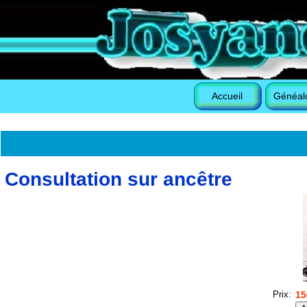
Accueil
Généal
Consultation sur ancêtre
Prix:
15