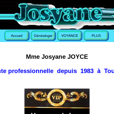
Accueil
Généalogie
VOYANCE
PLUS
Mme Josyane JOYCE
te professionnelle depuis 1983 à To